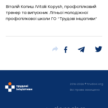
Віталій Копиш /Vitalii Kopysh, профспілковий
тренер та випускник Літньої молодіжної
профспілкової школи ГО “Трудові ініціативи”
2016-2026 © trudovi.org
Всі права захищено