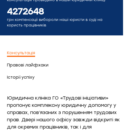
консультацій проведено в нашій юридичній клініці
4272648
грн компенсації вибороли наші юристи в суді на
користь працівників
Консультація
Правові лайфхаки
Історії успіху
Юридична клініка ГО «Трудові ініціативи»
пропонує комплексну юридичну допомогу у
справах, пов’язаних з порушенням трудових
прав. Двері нашого офісу завжди відкриті як
для окремих працівників, так і для