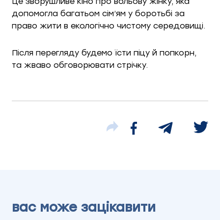
Це зворушливе кіно про вольову жінку, яка
допомогла багатьом сім’ям у боротьбі за
право жити в екологічно чистому середовищі.
Після перегляду будемо їсти піцу й попкорн,
та жваво обговорювати стрічку.
вас може зацікавити