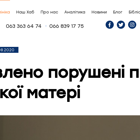
ініка
Наш Хаб
Про нас
Аналітика
Новини
Блог
Біблі
063 363 64 74
066 839 17 75
08.2020
влено порушені 
кої матері