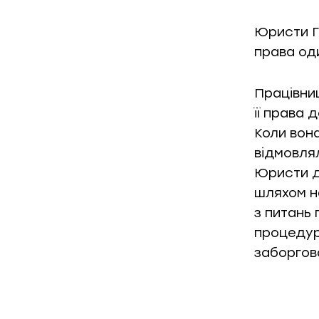
Юристи ГО
права оди
Працівни
її права
Коли вона
відмовлял
Юристи д
шляхом н
з питань 
процедур
заборгова