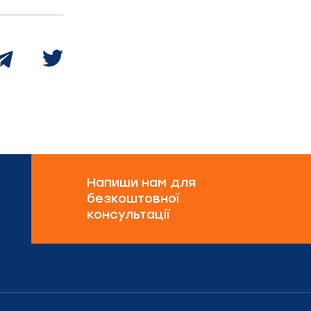
Напиши нам для
безкоштовної
консультації