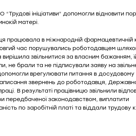
 “Трудові ініціативи” допомогли відновити по
нокій матері.
ця працювала в міжнародній фармацевтичній ко
 довгий час порушувались роботодавцем шляхом
 вирішила звільнитися за власним бажанням, ї
и, не брали та не підписували заяву на звільн
опомогли врегулювати питання в досудовому 
аписання звернень до роботодавця, Державн
праці. В результаті працівницю звільнили відпо
и передбаченої законодавством, виплатити
ність по заробітній платі та віддали трудову 