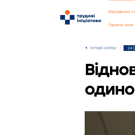
Юридична кл
Гаряча лінія
Історії успіху
24.
Відно
одино