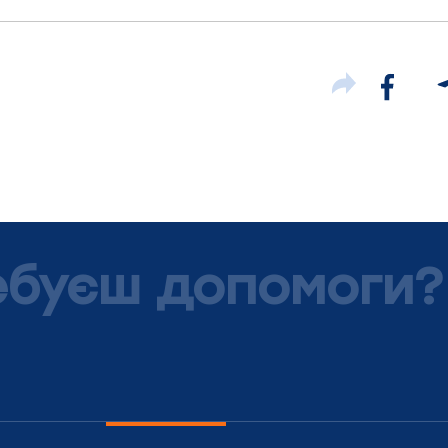
ебуєш допомоги?