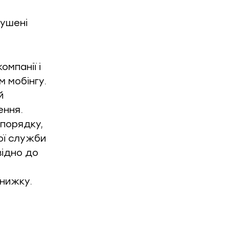
рушені
мпанії і
 мобінгу.
й
ення.
порядку,
ої служби
відно до
книжку.