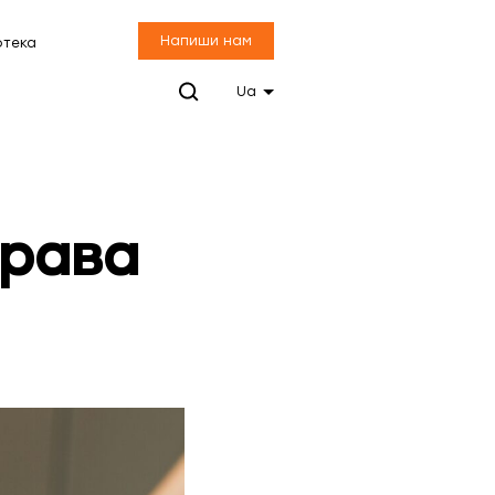
Напиши нам
отека
Ua
права