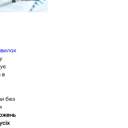
авилах
у.
жує
 в
ми без
и
ожень
усіх