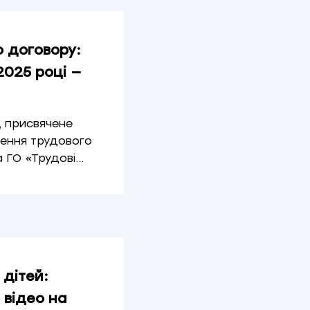
 договору:
2025 році —
, присвячене
ення трудового
а ГО «Трудові…
 дітей:
 відео на