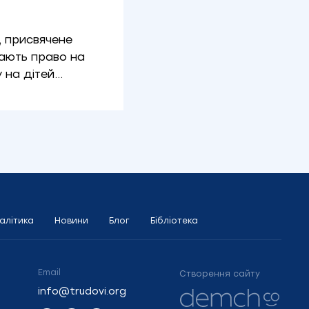
, присвячене
мають право на
 на дітей…
алітика
Новини
Блог
Бібліотека
Email
Створення сайту
info@trudovi.org