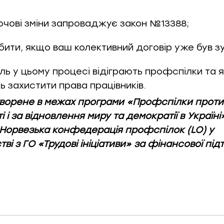
лючові зміни запроваджує закон №13388;
бити, якщо ваш колективний договір уже був з
ль у цьому процесі відіграють профспілки та я
 захистити права працівників.
творене в межах програми «Профспілки проти
і і за відновлення миру та демократії в Україні
 Норвезька конфедерація профспілок (LO) у
ві з ГО «Трудові ініціативи» за фінансової пі