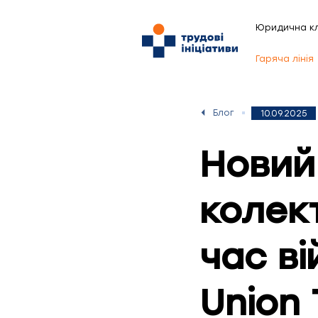
Юридична кл
Гаряча лінія
Блог
10.09.2025
Новий
колек
час ві
Union