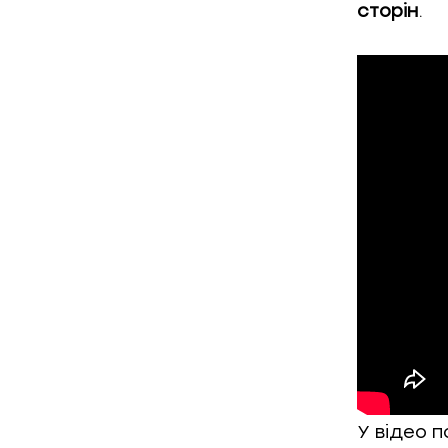
сторін
.
У відео 