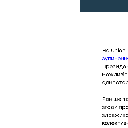
На Union
зупиненн
Президен
можливіс
одностор
Раніше т
згоди пр
зловжива
колектив