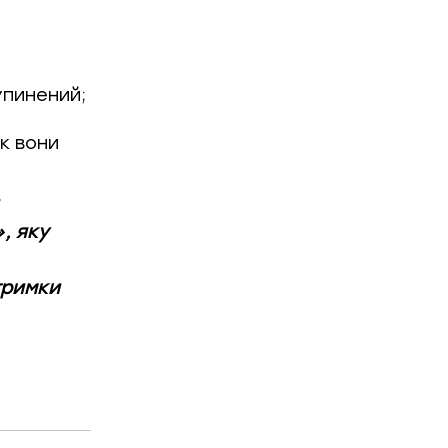
упинений;
к вони
», яку
дтримки