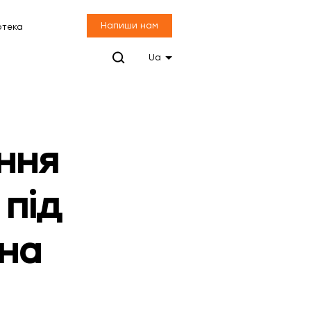
Напиши нам
отека
Ua
ння
 під
 на