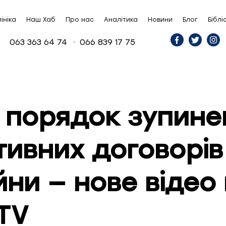
ініка
Наш Хаб
Про нас
Аналітика
Новини
Блог
Біблі
063 363 64 74
066 839 17 75
 порядок зупине
тивних договорів
йни — нове відео
 TV