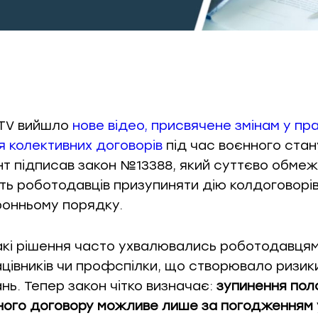
 TV вийшло
нове відео, присвячене змінам у пр
я колективних договорів
під час воєнного стан
т підписав закон №13388, який суттєво обме
ть роботодавців призупиняти дію колдоговорів
онньому порядку.
акі рішення часто ухвалювались роботодавця
ацівників чи профспілки, що створювало ризик
нь. Тепер закон чітко визначає:
зупинення пол
ного договору можливе лише за погодженням 