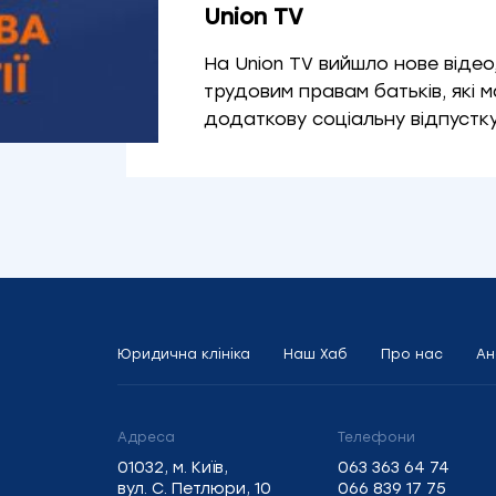
Union TV
На Union TV вийшло нове відео
трудовим правам батьків, які 
додаткову соціальну відпустку
Юридична клініка
Наш Хаб
Про нас
Ан
Адреса
Телефони
01032, м. Київ,
063 363 64 74
вул. С. Петлюри, 10
066 839 17 75