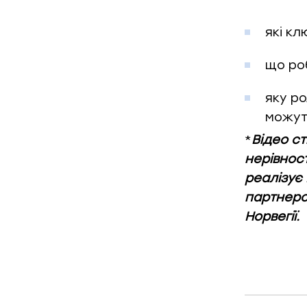
які к
що ро
яку ро
можуть
*
Відео с
нерівност
реалізує
партнерст
Норвегії.