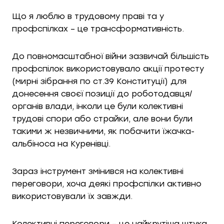
Що я люблю в трудовому праві та у
профспілках – це трансформативність.
До повномасштабної війни зазвичай більшість
профспілок використовувало акції протесту
(мирні зібрання по ст.39 Конституції) для
донесення своєї позиції до роботодавця/
органів влади, інколи це були колективні
трудові спори або страйки, але вони були
такими ж незвичними, як побачити їжачка-
альбіноса на Куренівці.
Зараз інструмент змінився на колективні
переговори, хоча деякі профспілки активно
використовували
їх завжди.
Колективні переговори – це найкрутіша штука,