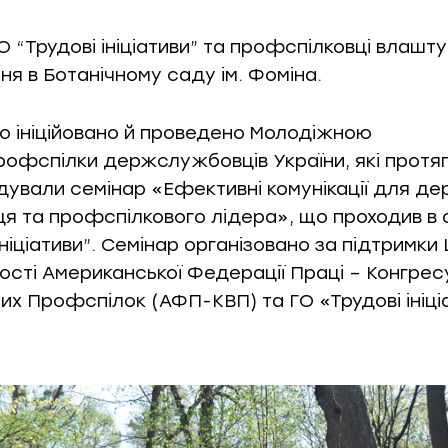
ГО “Трудові ініціативи” та профспілковці влашт
я в Ботанічному саду ім. Фоміна.
ло ініційовано й проведено Молодіжною
офспілки держслужбовців України, які протяг
ідували семінар «Ефективні комунікації для д
я та профспілкового лідера», що проходив в 
ініціативи”. Семінар організовано за підтримки
ості Американської Федерації Праці – Конгрес
их Профспілок (АФП-КВП) та ГО «Трудові ініці