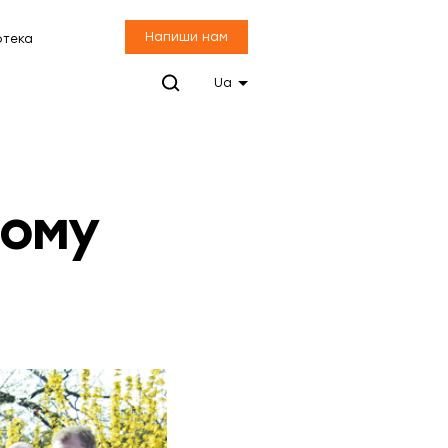
Напиши нам
отека
Ua
ному