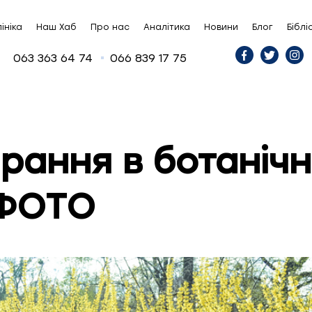
ініка
Наш Хаб
Про нас
Аналітика
Новини
Блог
Біблі
063 363 64 74
066 839 17 75
рання в ботаніч
 ФОТО