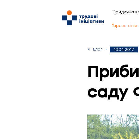
Юридична кл
Гаряча лінія
Блог
10.04.2017
Приби
саду