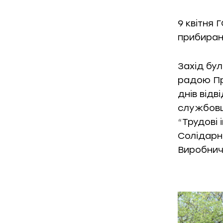
9 квітня 
прибиранн
Захід бу
радою Пр
днів відв
службовц
“Трудові 
Солідарн
Виробнич