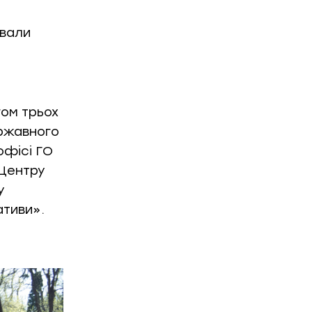
ували
ом трьох
ержавного
офісі ГО
 Центру
у
ативи».