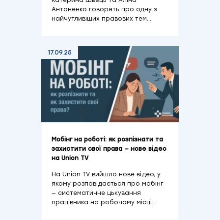
Катерина Швець та Аліна
Антоненко говорять про одну з
найчутливіших правових тем…
17.09.25
Мобінг на роботі: як розпізнати та
захистити свої права — нове відео
на Union TV
На Union TV вийшло нове відео, у
якому розповідається про мобінг
— систематичне цькування
працівника на робочому місці…