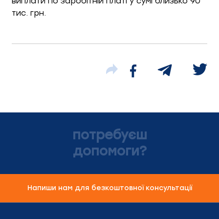
виплати по заробітній платі у сумі близько 90
тис. грн.
потребуєш
допомоги?
Напиши нам для безкоштовної консультації