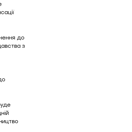
е
сації
рнення до
давства з
до
буде
ній
вництво