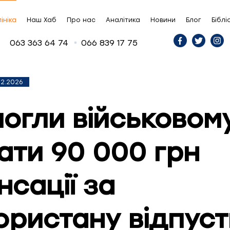
ініка
Наш Хаб
Про нас
Аналітика
Новини
Блог
Біблі
063 363 64 74
066 839 17 75
02.2026
огли військовом
ати 90 000 грн
нсації за
ористану відпуст