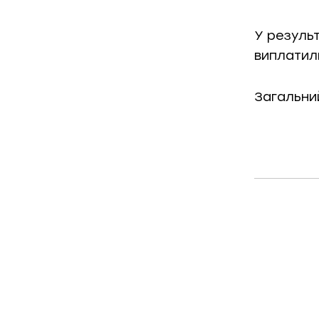
У результ
виплатил
Загальний