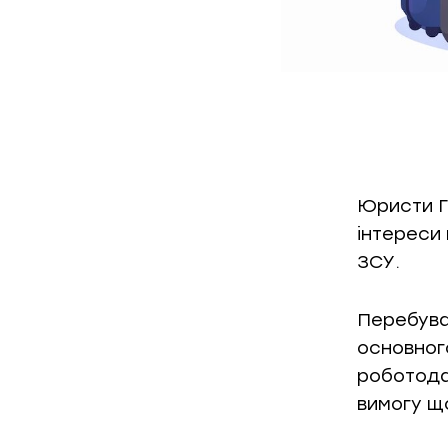
Юристи ГО
інтереси 
ЗСУ.
Перебува
основног
роботода
вимогу що