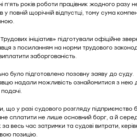
і п’ять років роботи працівник жодного разу н
 у повній щорічній відпустці, тому сума компен
чною.
Трудових ініціатив» підготували офіційне зве
вця з посиланням на норми трудового законо
виплатити заборгованість.
но було підготовлено позовну заяву до суду.
вцю надали можливість ознайомитися з нею 
 подачі.
и, що у разі судового розгляду підприємство 
ане сплатити не лише основний борг, а й серед
 за весь час затримки та судові витрати, кері
свою позицію.