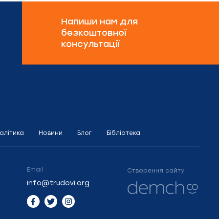
Напиши нам для
безкоштовної
консультації
алітика
Новини
Блог
Бібліотека
Email
Створення сайту
info@trudovi.org