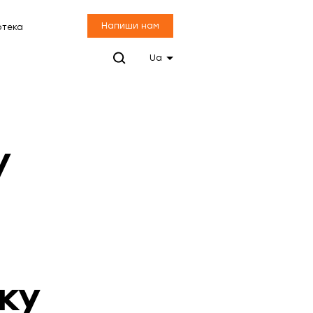
Напиши нам
отека
Ua
у
ку