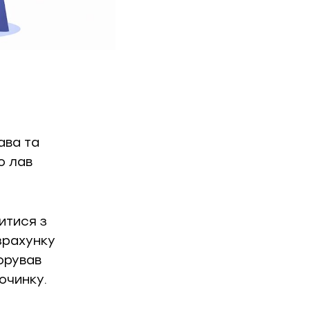
ава та
о лав
итися з
зрахунку
орував
очинку.