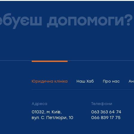
ебуєш допомоги?
Юридична клініка
Наш Хаб
Про нас
Ан
Адреса
Телефони
01032, м. Київ,
063 363 64 74
вул. С. Петлюри, 10
066 839 17 75