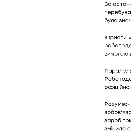
За останн
перебував
була зна
Юристи «
роботода
вимогою 
Паралель
Роботода
офіційної
Розуміюч
зобов’яз
заробіток
змінило 