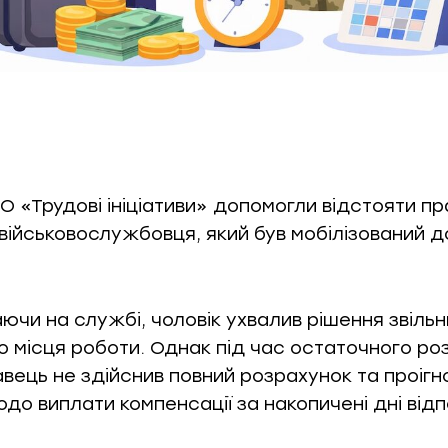
 «Трудові ініціативи» допомогли відстояти пр
військовослужбовця, який був мобілізований д
ючи на службі, чоловік ухвалив рішення звільн
о місця роботи. Однак під час остаточного ро
вець не здійснив повний розрахунок та проігн
до виплати компенсації за накопичені дні відп