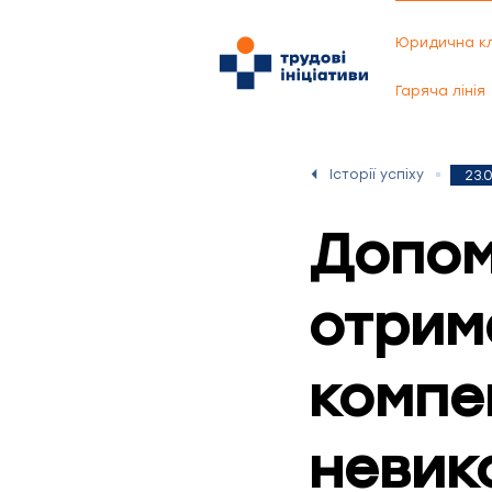
Юридична кл
Гаряча лінія
Історії успіху
23.
Допом
отрим
компе
невик