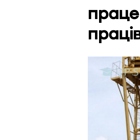
праце
праці