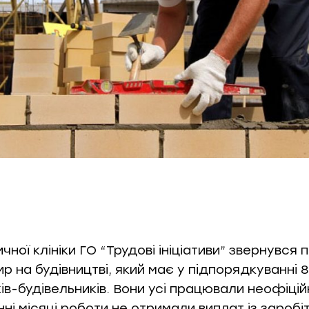
ної клініки ГО “Трудові ініціативи” звернувся 
р на будівництві, який має у підпорядкуванні 8
ів-будівельників. Вони усі працювали неофіцій
ні місяці роботи не отримали виплат із заробіт