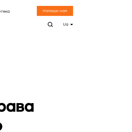
Напиши нам
отека
Ua
рава
о