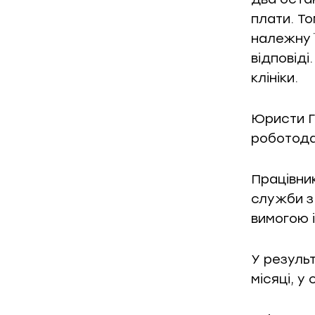
плати. Т
належну ї
відповіді
клініки.
Юристи Г
роботода
Працівни
служби з
вимогою і
У резуль
місяці, у