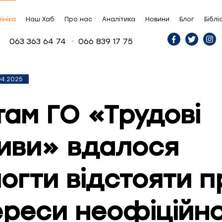
ініка
Наш Хаб
Про нас
Аналітика
Новини
Блог
Біблі
063 363 64 74
066 839 17 75
04.2025
ам ГО «Трудові
тиви» вдалося
огти відстояти п
тереси неофіційн