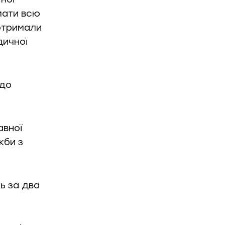
мати всю
 отримали
дичної
 до
авної
жби з
ь за два