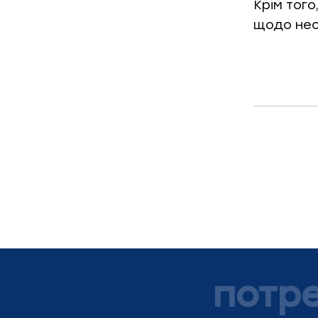
Крім того
щодо нео
потр