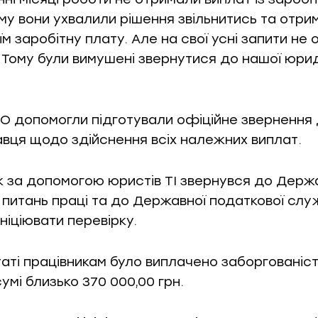
ому вони ухвалили рішення звільнитись та отри
м заробітну плату. Але на свої усні запити не
. Тому були вимушені звернутися до нашої юри
О допомогли підготували офіційне звернення
вця щодо здійснення всіх належних виплат.
к за допомогою юристів ТІ звернувся до Держ
 питань праці та до Державної податкової слу
ніціювати перевірку.
таті працівникам було виплачено заборгованіст
 сумі близько 370 000,00 грн.