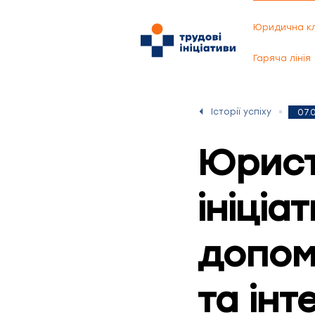
Юридична кл
Гаряча лінія
Історії успіху
07.
Юрист
ініціа
допом
та ін