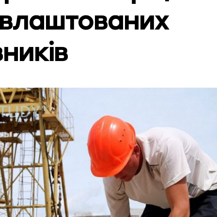
влаштованих
вників