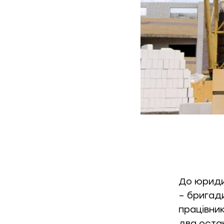
До юридич
– бригади
працівник
два остан