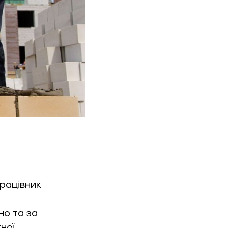
працівник
но та за
ної